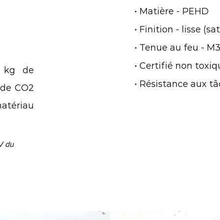
• Matière - PEHD
• Finition - lisse (sa
• Tenue au feu - 
• Certifié non toxi
8 kg de
• Résistance aux t
g de CO2
atériau
CV du