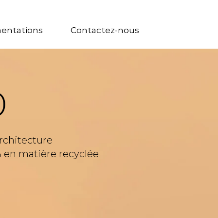
entations
Contactez-nous
0
rchitecture
 en matière recyclée