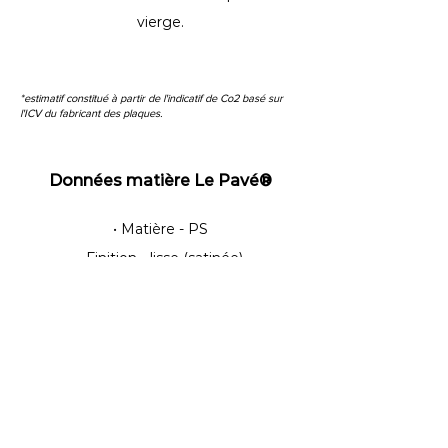
vierge.
*estimatif constitué à partir de l'indicatif de Co2 basé sur
l'ICV du fabricant des plaques.
Données matière Le Pavé®
• Matière - PS
• Finition - lisse (satinée)
• Qualité de l’air intérieur A+
• Conformité REACH